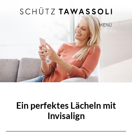
MENÜ
PHILOSOPHIE
TEAM
EXPERTISE
INVISALIGN
PRAXIS
AKTUELLES
JOBS
Ein perfektes Lächeln mit
Invisalign
KONTAKT