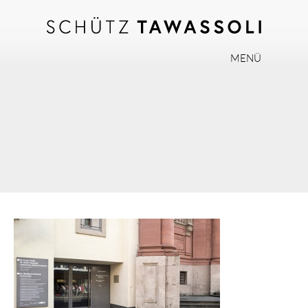
MENÜ
PHILOSOPHIE
TEAM
EXPERTISE
INVISALIGN
PRAXIS
AKTUELLES
JOBS
KONTAKT