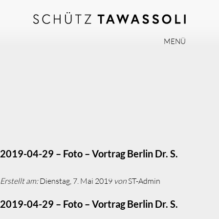
MENÜ
PHILOSOPHIE
TEAM
EXPERTISE
INVISALIGN
PRAXIS
AKTUELLES
2019-04-29 – Foto – Vortrag Berlin Dr. S.
JOBS
Erstellt am:
Dienstag, 7. Mai 2019
von
ST-Admin
KONTAKT
2019-04-29 – Foto – Vortrag Berlin Dr. S.