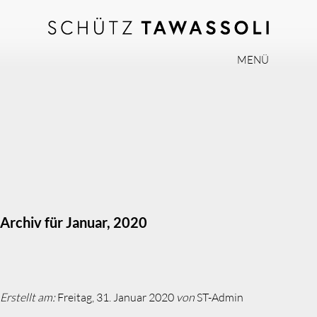
MENÜ
PHILOSOPHIE
TEAM
EXPERTISE
INVISALIGN
PRAXIS
AKTUELLES
Archiv für Januar, 2020
JOBS
KONTAKT
Erstellt am:
Freitag, 31. Januar 2020
von
ST-Admin