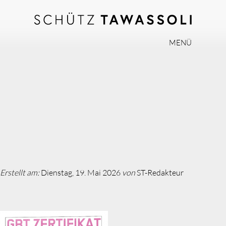
MENÜ
PHILOSOPHIE
TEAM
EXPERTISE
INVISALIGN
PRAXIS
AKTUELLES
Erstellt am:
Dienstag, 19. Mai 2026
von
ST-Redakteur
JOBS
KONTAKT