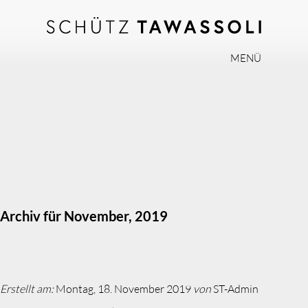
MENÜ
PHILOSOPHIE
TEAM
EXPERTISE
INVISALIGN
PRAXIS
AKTUELLES
Archiv für November, 2019
JOBS
KONTAKT
Erstellt am:
Montag, 18. November 2019
von
ST-Admin