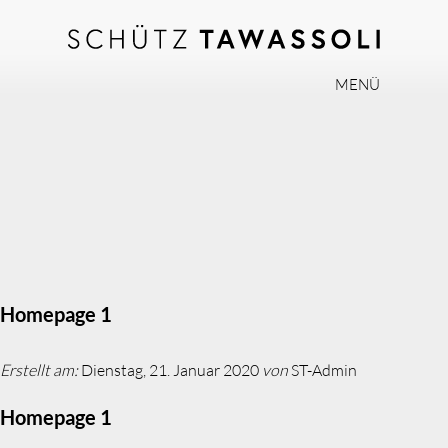
MENÜ
PHILOSOPHIE
TEAM
EXPERTISE
INVISALIGN
PRAXIS
AKTUELLES
Homepage 1
JOBS
Erstellt am:
Dienstag, 21. Januar 2020
von
ST-Admin
KONTAKT
Homepage 1