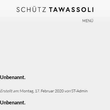
MENÜ
PHILOSOPHIE
TEAM
EXPERTISE
INVISALIGN
PRAXIS
AKTUELLES
Unbenannt.
JOBS
Erstellt am:
Montag, 17. Februar 2020
von
ST-Admin
KONTAKT
Unbenannt.