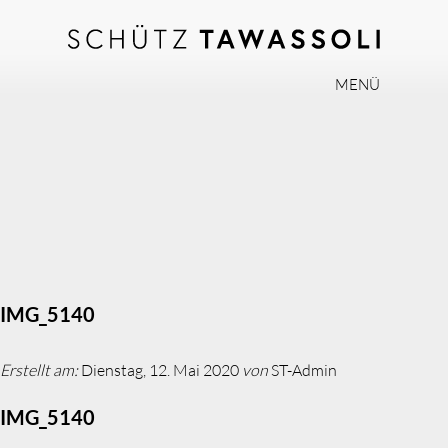
MENÜ
PHILOSOPHIE
TEAM
EXPERTISE
INVISALIGN
PRAXIS
AKTUELLES
IMG_5140
JOBS
Erstellt am:
Dienstag, 12. Mai 2020
von
ST-Admin
KONTAKT
IMG_5140