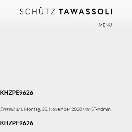
MENÜ
PHILOSOPHIE
TEAM
EXPERTISE
INVISALIGN
PRAXIS
AKTUELLES
KHZPE9626
JOBS
Erstellt am:
Montag, 30. November 2020
von
ST-Admin
KONTAKT
KHZPE9626