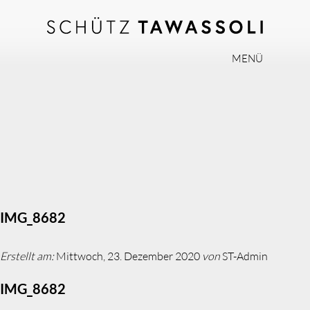
MENÜ
PHILOSOPHIE
TEAM
EXPERTISE
INVISALIGN
PRAXIS
AKTUELLES
IMG_8682
JOBS
Erstellt am:
Mittwoch, 23. Dezember 2020
von
ST-Admin
KONTAKT
IMG_8682