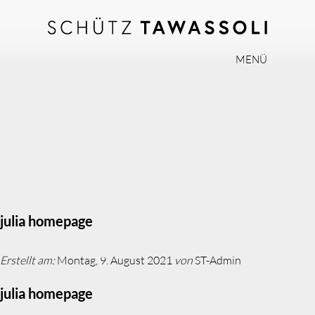
MENÜ
PHILOSOPHIE
TEAM
EXPERTISE
INVISALIGN
PRAXIS
AKTUELLES
julia homepage
JOBS
Erstellt am:
Montag, 9. August 2021
von
ST-Admin
KONTAKT
julia homepage