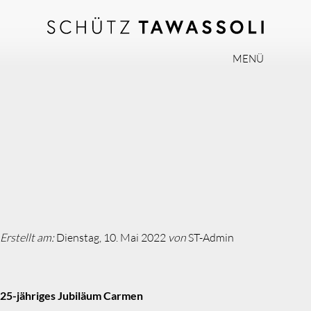
MENÜ
PHILOSOPHIE
TEAM
EXPERTISE
INVISALIGN
PRAXIS
AKTUELLES
Erstellt am:
Dienstag, 10. Mai 2022
von
ST-Admin
JOBS
KONTAKT
25-jähriges Jubiläum Carmen