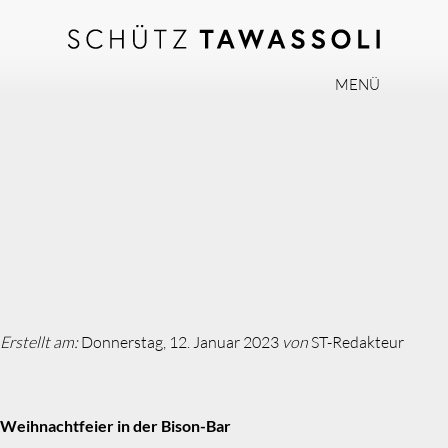
MENÜ
PHILOSOPHIE
TEAM
EXPERTISE
INVISALIGN
PRAXIS
AKTUELLES
Erstellt am:
Donnerstag, 12. Januar 2023
von
ST-Redakteur
JOBS
KONTAKT
Weihnachtfeier in der Bison-Bar