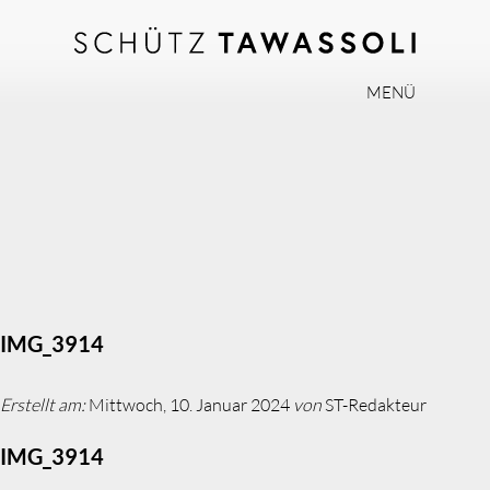
MENÜ
PHILOSOPHIE
TEAM
EXPERTISE
INVISALIGN
PRAXIS
AKTUELLES
IMG_3914
JOBS
Erstellt am:
Mittwoch, 10. Januar 2024
von
ST-Redakteur
KONTAKT
IMG_3914