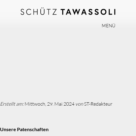
MENÜ
PHILOSOPHIE
TEAM
EXPERTISE
INVISALIGN
PRAXIS
AKTUELLES
Erstellt am:
Mittwoch, 29. Mai 2024
von
ST-Redakteur
JOBS
KONTAKT
Unsere Patenschaften