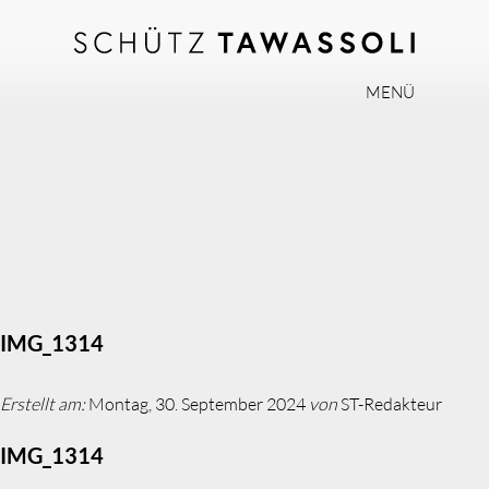
MENÜ
PHILOSOPHIE
TEAM
EXPERTISE
INVISALIGN
PRAXIS
AKTUELLES
IMG_1314
JOBS
Erstellt am:
Montag, 30. September 2024
von
ST-Redakteur
KONTAKT
IMG_1314