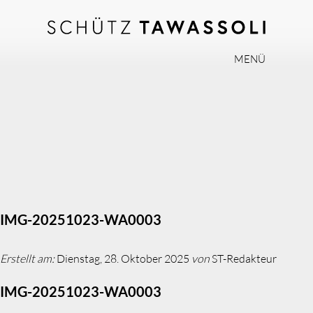
MENÜ
PHILOSOPHIE
TEAM
EXPERTISE
INVISALIGN
PRAXIS
AKTUELLES
IMG-20251023-WA0003
JOBS
Erstellt am:
Dienstag, 28. Oktober 2025
von
ST-Redakteur
KONTAKT
IMG-20251023-WA0003