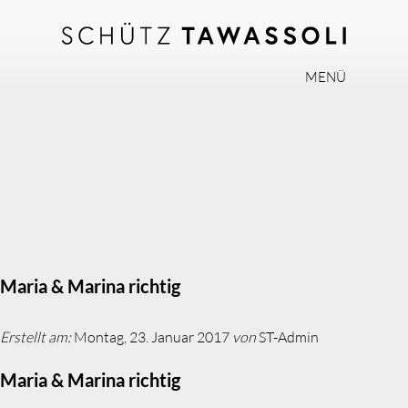
MENÜ
PHILOSOPHIE
TEAM
EXPERTISE
INVISALIGN
PRAXIS
AKTUELLES
Maria & Marina richtig
JOBS
Erstellt am:
Montag, 23. Januar 2017
von
ST-Admin
KONTAKT
Maria & Marina richtig