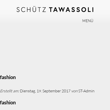
MENÜ
PHILOSOPHIE
TEAM
EXPERTISE
INVISALIGN
PRAXIS
AKTUELLES
fashion
JOBS
Erstellt am:
Dienstag, 19. September 2017
von
ST-Admin
KONTAKT
fashion