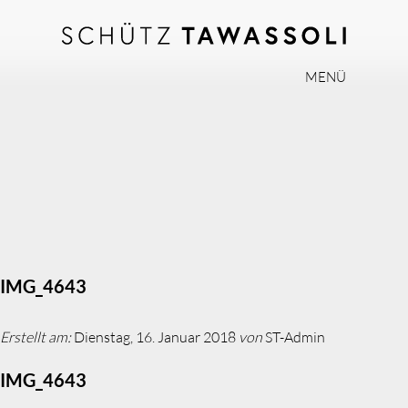
MENÜ
PHILOSOPHIE
TEAM
EXPERTISE
INVISALIGN
PRAXIS
AKTUELLES
IMG_4643
JOBS
Erstellt am:
Dienstag, 16. Januar 2018
von
ST-Admin
KONTAKT
IMG_4643